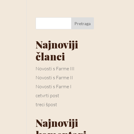
Pretraga
Najnoviji
članci
Novosti s Farme III
Novosti s Farme II
Novosti s Farme I
cetvrti post
treci špost
Najnoviji